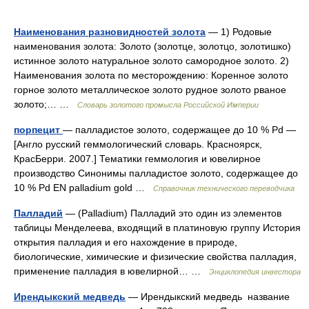
Наименования разновидностей золота
— 1) Родовые
наименования золота: Золото (золотце, золотцо, золотишко)
истинное золото натуральное золото самородное золото. 2)
Наименования золота по месторождению: Коренное золото
горное золото металлическое золото рудное золото рваное
золото;… …
Словарь золотого промысла Российской Империи
порпецит
— палладистое золото, содержащее до 10 % Pd —
[Англо русский геммологический словарь. Красноярск,
КрасБерри. 2007.] Тематики геммология и ювелирное
производство Синонимы палладистое золото, содержащее до
10 % Pd EN palladium gold …
Справочник технического переводчика
Палладий
— (Palladium) Палладий это один из элементов
таблицы Менделеева, входящий в платиновую группу История
открытия палладия и его нахождение в природе,
биологические, химические и физические свойства палладия,
применение палладия в ювелирной… …
Энциклопедия инвестора
Ирендыкский медведь
— Ирендыкский медведь название