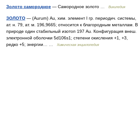
Золото самородное
— Самородное золото …
Википедия
ЗОЛОТО
— (Aurum) Au, хим. элемент I гр. периодич. системы,
ат. н. 79, ат. м. 196,9665; относится к благородным металлам. В
природе один стабильный изотоп 197 Аu. Конфигурация внеш.
электронной оболочки 5d106s1; степени окисления +1, +3,
редко +5; энергии… …
Химическая энциклопедия